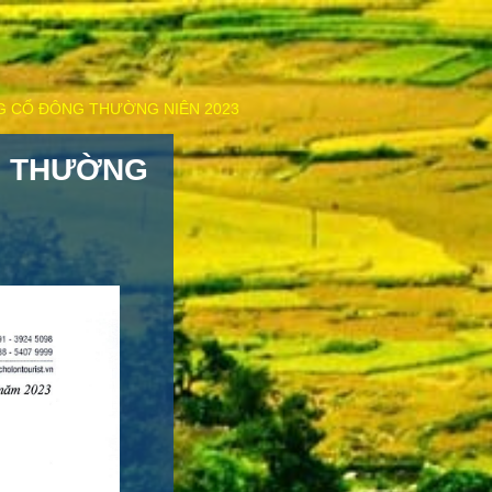
NG CỔ ĐÔNG THƯỜNG NIÊN 2023
NG THƯỜNG