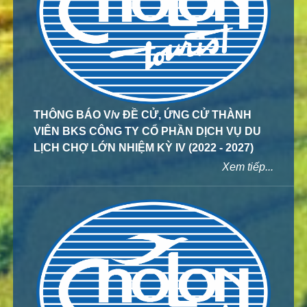
THÔNG BÁO V/v ĐỀ CỬ, ỨNG CỬ THÀNH
VIÊN BKS CÔNG TY CỔ PHẦN DỊCH VỤ DU
LỊCH CHỢ LỚN NHIỆM KỲ IV (2022 - 2027)
Xem tiếp...