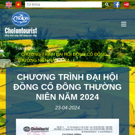
Trang Chủ
CHƯƠNG TRÌNH ĐẠI HỘI ĐỒNG CỔ ĐÔNG
THƯỜNG NIÊN NĂM 2024
CHƯƠNG TRÌNH ĐẠI HỘI
ĐỒNG CỔ ĐÔNG THƯỜNG
NIÊN NĂM 2024
23-04-2024