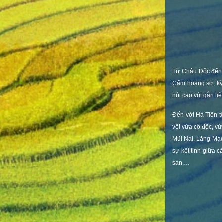
Từ Châu Đốc đến 
Cấm hoang sơ, kỳ
núi cao vút gắn l
Đến với Hà Tiên t
vôi vừa cô độc, v
Mũi Nai, Lăng Mạc
sự kết tinh giữa 
sản,…