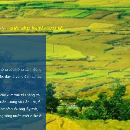
hủ
XUÔI VỀ MIỀN TÂY NAM BỘ
, không có những cánh đồng
, đây là vùng đất rất hấp
ây xum xuê trĩu nặng trái.
Tiền Giang và Bến Tre, tôi
 cơ sở nuôi ong lấy mật,…
ống sông nước miệt vườn ở