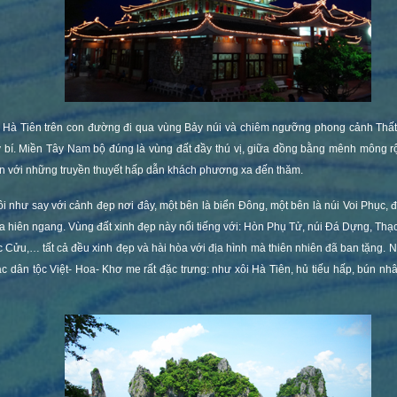
Hà Tiên trên con đường đi qua vùng Bảy núi và chiêm ngưỡng phong cảnh Thất
 bí. Miền Tây Nam bộ đúng là vùng đất đầy thú vị, giữa đồng bằng mênh mông r
iền với những truyền thuyết hấp dẫn khách phương xa đến thăm.
ôi như say với cảnh đẹp nơi đây, một bên là biển Đông, một bên là núi Voi Phục, 
ừa hiên ngang. Vùng đất xinh đẹp này nổi tiếng với: Hòn Phụ Tử, núi Đá Dựng, Th
 Cửu,… tất cả đều xinh đẹp và hài hòa với địa hình mà thiên nhiên đã ban tặng.
các dân tộc Việt- Hoa- Khơ me rất đặc trưng: như xôi Hà Tiên, hủ tiếu hấp, bún n