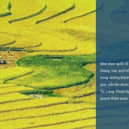
Men theo quốc lộ
Giang, hay quýt h
trong những thành
giác mỗi lần được
Tự, Lăng Thoại Ng
quanh thăm quan t