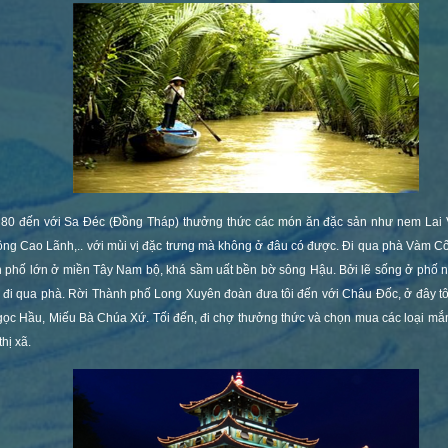
 80 đến với Sa Đéc (Đồng Tháp) thưởng thức các món ăn đặc sản như nem Lai
ồng Cao Lãnh,.. với mùi vị đặc trưng mà không ở đâu có được. Đi qua phà Vàm 
 phố lớn ở miền Tây Nam bộ, khá sầm uất bền bờ sông Hậu. Bởi lẽ sống ở phố núi
 đi qua phà. Rời Thành phố Long Xuyên đoàn đưa tôi đến với Châu Đốc, ở đây tô
ọc Hầu, Miếu Bà Chúa Xứ. Tối đến, đi chợ thưởng thức và chọn mua các loại mắm 
hị xã.