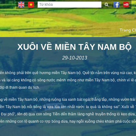
Trang C
XUÔI VỀ MIỀN TÂY NAM BỘ
29-10-2013
n lên không phải trên quê hương miền Tây Nam bộ. Quê tôi nằm trên vùng núi cao
 và lại càng không có sông nước mênh mông như miền Tây Nam bộ, chính vì lẽ đó
dịp đi
tham quan du lich
.
g về miền Tây Nam bộ, những ruộng lúa xanh bát ngát thẳng tắp, những vườn trái c
iền Tây Nam bộ nổi tiếng là vựa lúa lớn nhất nước ta quả là không sai”. Xuôi về 
Đại phố”, lên đò qua con sông Tiền đến thăm làng nghề truyền thống lò kẹo dừa,
trên những con lộ quanh co rợp bóng dừa, hay ngồi xuồng chèo khám phá cuộc s