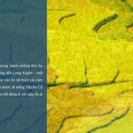
 Vung, bánh phồng tôm Sa
Cống đến Long Xuyên – một
 nên tôi rất thích cái cảm
i được đi viếng Tây An Cổ
nổi tiếng ở nơi đây rồi đi