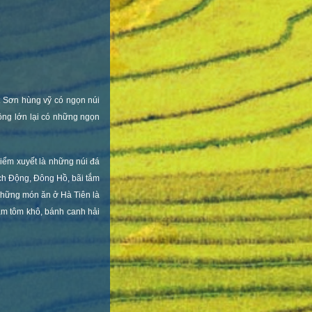
 Sơn hùng vỹ có ngọn núi
ộng lớn lại có những ngọn
điểm xuyết là những núi đá
ạch Động, Đông Hồ, bãi tắm
 Những món ăn ở Hà Tiên là
hâm tôm khô, bánh canh hải