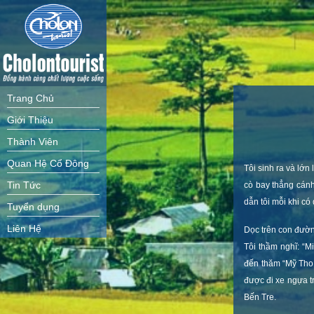
Trang Chủ
Giới Thiệu
Thành Viên
Quan Hệ Cổ Đông
Tôi sinh ra và lớ
cò bay thẳng cánh
Tin Tức
dẫn tôi mỗi khi có 
Tuyển dụng
Liên Hệ
Dọc trên con đườn
Tôi thầm nghĩ: “M
đến thăm “Mỹ Tho 
được đi xe ngựa 
Bến Tre.